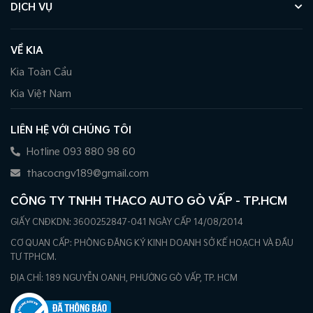
DỊCH VỤ
VỀ KIA
Kia Toàn Cầu
Kia Việt Nam
LIÊN HỆ VỚI CHÚNG TÔI
Hotline 093 880 98 60
thacocngv189@gmail.com
CÔNG TY TNHH THACO AUTO GÒ VẤP - TP.HCM
GIẤY CNĐKDN: 3600252847-041 NGÀY CẤP 14/08/2014
CƠ QUAN CẤP: PHÒNG ĐĂNG KÝ KINH DOANH SỞ KẾ HOẠCH VÀ ĐẦU
TƯ TPHCM.
ĐỊA CHỈ: 189 NGUYỄN OANH, PHƯỜNG GÒ VẤP, TP. HCM