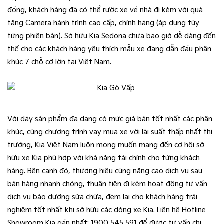
đồng, khách hàng đã có thể rước xe về nhà đi kèm với quà
tặng Camera hành trình cao cấp, chính hãng (áp dụng tùy
từng phiên bản). Sở hữu Kia Sedona chưa bao giờ dễ dàng đến
thế cho các khách hàng yêu thích mẫu xe đang dẫn đầu phân
khúc 7 chỗ cỡ lớn tại Việt Nam.
Với dãy sản phẩm đa dạng có mức giá bán tốt nhất các phân
khúc, cùng chương trình vay mua xe với lãi suất thấp nhất thị
trường, Kia Việt Nam luôn mong muốn mang đến cơ hội sở
hữu xe Kia phù hợp với khả năng tài chính cho từng khách
hàng. Bên cạnh đó, thương hiệu cũng nâng cao dịch vụ sau
bán hàng nhanh chóng, thuận tiện đi kèm hoạt động tư vấn
dịch vụ bảo dưỡng sửa chữa, đem lại cho khách hàng trải
nghiệm tốt nhất khi sở hữu các dòng xe Kia. Liên hệ Hotline
Showroom Kia gần nhất: 1900 545 591 để được tư vấn chi