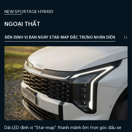
NEW SPORTAGE HYBRID
NGOẠI THẤT
ỆN
LƯỚI TẢN NHIỆT HỌA TIẾT 3D NỔI BẬT
CẢN TRƯỚC MẠNH M
xe
Thiết kế liền mạch với cụm đèn trước, kết hợp họa tiết 3D đ