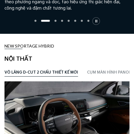
,
đáo cùng sơn đen bóng cao cấp, tạo nên diện mạo hiện đại 
sang trọng.
NEW SPORTAGE HYBRID
NỘI THẤT
I
CỤM MÀN HÌNH PANORAMIC 12.3 INCH HIỆN ĐẠI, TRỰC QUAN