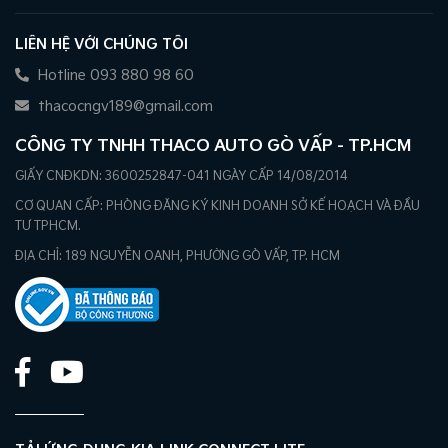
LIÊN HỆ VỚI CHÚNG TÔI
Hotline 093 880 98 60
thacocngv189@gmail.com
CÔNG TY TNHH THACO AUTO GÒ VẤP - TP.HCM
GIẤY CNĐKDN: 3600252847-041 NGÀY CẤP 14/08/2014
CƠ QUAN CẤP: PHÒNG ĐĂNG KÝ KINH DOANH SỞ KẾ HOẠCH VÀ ĐẦU
TƯ TPHCM.
ĐỊA CHỈ: 189 NGUYỄN OANH, PHƯỜNG GÒ VẤP, TP. HCM