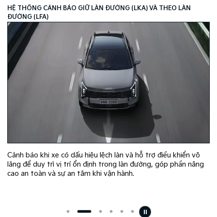
HỆ THỐNG CẢNH BÁO VÀ HỖ TRỢ TRÁNH VA CHẠM PHÍA TRƯỚ
(FCA)
ô
Cảnh báo nguy cơ va chạm phía trước và hỗ trợ phanh chủ
âng
động nhằm tăng cường an toàn khi vận hành.