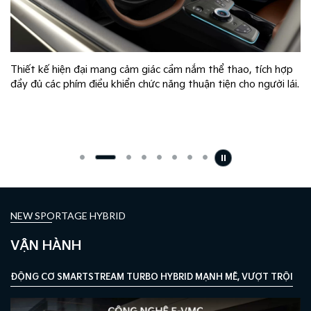
hợp
Thiết kế liền mạch mang lại trải nghiệm thị giác cao cấp cùng
 lái.
giao diện sắc nét, thao tác mượt mà. Màn hình giải trí trung
tâm hỗ trợ kết nối Apple CarPlay & Android Auto không dây
nhanh chóng, thuận tiện cho nhu cầu dẫn đường, giải trí và
kết nối hằng ngày.
NEW SPORTAGE HYBRID
VẬN HÀNH
ĐỘNG CƠ SMARTSTREAM TURBO HYBRID MẠNH MẼ, VƯỢT TRỘI