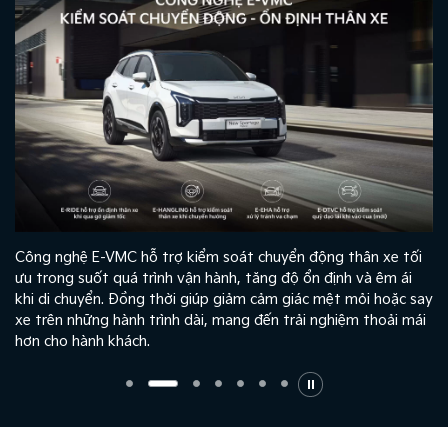
tối
E-Ride (Electrically Controlled Ride Comfort): Hỗ trợ ổn định
ái
thân xe khi đi qua gờ giảm tốc, tăng độ êm ái và thoải mái
c say
cho hành khách.
 mái