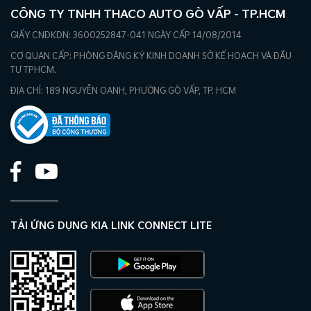
CÔNG TY TNHH THACO AUTO GÒ VẤP - TP.HCM
GIẤY CNĐKDN: 3600252847-041 NGÀY CẤP 14/08/2014
CƠ QUAN CẤP: PHÒNG ĐĂNG KÝ KINH DOANH SỞ KẾ HOẠCH VÀ ĐẦU
TƯ TPHCM.
ĐỊA CHỈ: 189 NGUYỄN OANH, PHƯỜNG GÒ VẤP, TP. HCM
TẢI ỨNG DỤNG KIA LINK CONNECT LITE