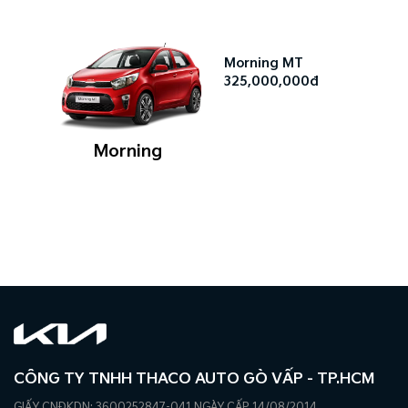
Morning MT
325,000,000đ
Morning
CÔNG TY TNHH THACO AUTO GÒ VẤP - TP.HCM
GIẤY CNĐKDN: 3600252847-041 NGÀY CẤP 14/08/2014