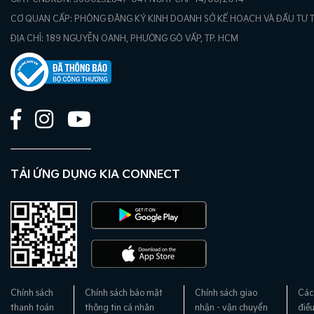
CƠ QUAN CẤP: PHÒNG ĐĂNG KÝ KINH DOANH SỞ KẾ HOẠCH VÀ ĐẦU TƯ 
ĐỊA CHỈ: 189 NGUYỄN OANH, PHƯỜNG GÒ VẤP, TP. HCM
TẢI ỨNG DỤNG KIA CONNECT
Chính sách
Chính sách bảo mật
Chính sách giao
Các
thanh toán
thông tin cá nhân
nhận - vận chuyển
điề