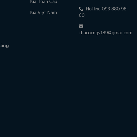
Kia Toàn Cầu
Hotline 093 880 98
Kia Việt Nam
60
thacocngv189@gmail.com
hàng