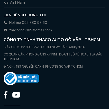
Kia Việt Nam
LIÊN HỆ VỚI CHÚNG TÔI
Hotline 093 880 98 60
thacocngv189@gmail.com
CÔNG TY TNHH THACO AUTO GÒ VẤP - TP.HCM
GIẤY CNĐKDN: 3600252847-041 NGÀY CẤP 14/08/2014
CƠ QUAN CẤP: PHÒNG ĐĂNG KÝ KINH DOANH SỞ KẾ HOẠCH VÀ ĐẦU
TƯ TPHCM.
ĐỊA CHỈ: 189 NGUYỄN OANH, PHƯỜNG GÒ VẤP, TP. HCM