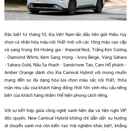
Đặc biệt từ tháng 10, Kia Việt Nam lần đầu tiên giới thiệu tùy
chọn cá nhân hóa màu nội thất mới với các tông màu cao cấp
và sang trọng Đỏ Hoàng gia - Imperial Red, Trắng Kim Cương
- Diamond White, Kem Sang trọng - Ivory Beige, Vàng Sahara
- Sahara Gold, Nâu Sa thạch - Sandstone Tan, Cam Hổ phách -
Amber Orange dành cho Kia Carnival Hybrid với mong muốn
mang đến sự đa dạng hóa lựa chọn màu sắc nội thất, thỏa
mãn nhu cầu của khách hàng đồng thời tôn vinh nhu cầu riêng
biệt của khách hàng nhằm thể hiện phong cách riêng.
Với sự kết hợp giữa công nghệ xanh hiện đại và tiện nghi VIP
độc quyền, New Carnival Hybrid không chỉ dẫn dắt xu hướng
di chuyển xanh mà còn kiến tạo trải nghiệm khác biệt, khẳng