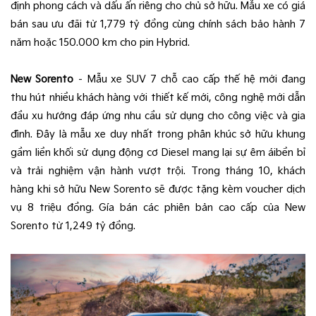
định phong cách và dấu ấn riêng cho chủ sở hữu. Mẫu xe có giá
bán sau ưu đãi từ 1,779 tỷ đồng cùng chính sách bảo hành 7
năm hoặc 150.000 km cho pin Hybrid.
New Sorento
– Mẫu xe SUV 7 chỗ cao cấp thế hệ mới đang
thu hút nhiều khách hàng với thiết kế mới, công nghệ mới dẫn
đầu xu hướng đáp ứng nhu cầu sử dụng cho công việc và gia
đình. Đây là mẫu xe duy nhất trong phân khúc sở hữu khung
gầm liền khối sử dụng động cơ Diesel mang lại sự êm áibền bỉ
và trải nghiệm vận hành vượt trội. Trong tháng 10, khách
hàng khi sở hữu New Sorento sẽ được tặng kèm voucher dịch
vụ 8 triệu đồng. Gía bán các phiên bản cao cấp của New
Sorento từ 1,249 tỷ đồng.