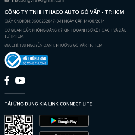
thacocngv189@gmail.com
CÔNG TY TNHH THACO AUTO GÒ VẤP - TP.HCM
GIẤY CNĐKDN: 3600252847-041 NGÀY CẤP 14/08/2014
CƠ QUAN CẤP: PHÒNG ĐĂNG KÝ KINH DOANH SỞ KẾ HOẠCH VÀ ĐẦU
TƯ TPHCM.
ĐỊA CHỈ: 189 NGUYỄN OANH, PHƯỜNG GÒ VẤP, TP. HCM
TẢI ỨNG DỤNG KIA LINK CONNECT LITE