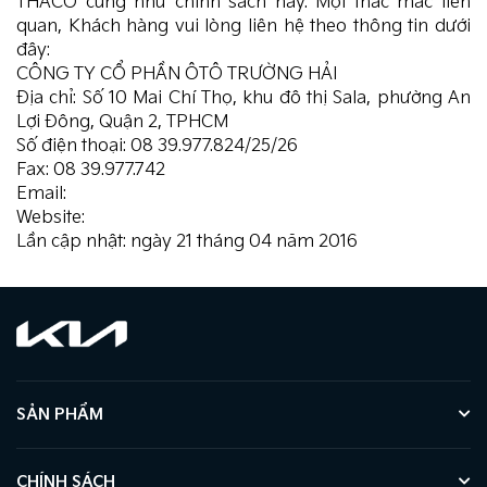
THACO cũng như chính sách này. Mọi thắc mắc liên
quan, Khách hàng vui lòng liên hệ theo thông tin dưới
đây:
CÔNG TY CỔ PHẦN ÔTÔ TRƯỜNG HẢI
Địa chỉ: Số 10 Mai Chí Thọ, khu đô thị Sala, phường An
Lợi Đông, Quận 2, TPHCM
Số điện thoại: 08 39.977.824/25/26
Fax: 08 39.977.742
Email:
rep-office@thaco.com.vn
Website:
thacogroup.vn
Lần cập nhật: ngày 21 tháng 04 năm 2016
SẢN PHẨM
CHÍNH SÁCH