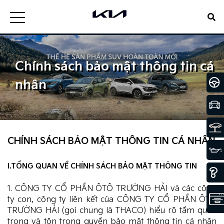
Chính sách bảo mật thông tin cá
nhân
CHÍNH SÁCH BẢO MẬT THÔNG TIN CÁ NHÂN
I.TỔNG QUAN VỀ CHÍNH SÁCH BẢO MẬT THÔNG TIN
1. CÔNG TY CỔ PHẦN ÔTÔ TRƯỜNG HẢI và các công
ty con, công ty liên kết của CÔNG TY CỔ PHẦN ÔTÔ
TRƯỜNG HẢI (gọi chung là THACO) hiểu rõ tầm quan
trọng và tôn trọng quyền bảo mật thông tin cá nhân