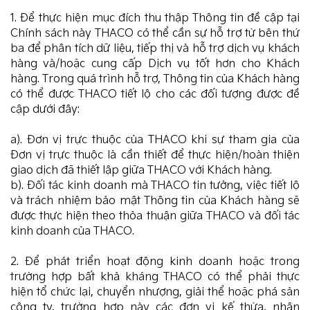
1. Để thực hiện mục đích thu thập Thông tin đề cập tại
Chính sách này THACO có thể cần sự hỗ trợ từ bên thứ
ba để phân tích dữ liệu, tiếp thị và hỗ trợ dịch vụ khách
hàng và/hoặc cung cấp Dịch vụ tốt hơn cho Khách
hàng. Trong quá trình hỗ trợ, Thông tin của Khách hàng
có thể được THACO tiết lộ cho các đối tượng được đề
cập dưới đây:
a). Đơn vị trực thuộc của THACO khi sự tham gia của
Đơn vị trực thuộc là cần thiết để thực hiện/hoàn thiện
giao dịch đã thiết lập giữa THACO với Khách hàng.
b). Đối tác kinh doanh mà THACO tin tưởng, việc tiết lộ
và trách nhiệm bảo mật Thông tin của Khách hàng sẽ
được thực hiện theo thỏa thuận giữa THACO và đối tác
kinh doanh của THACO.
2. Để phát triển hoạt động kinh doanh hoặc trong
trường hợp bất khả kháng THACO có thể phải thực
hiện tổ chức lại, chuyển nhượng, giải thể hoặc phá sản
công ty, trường hợp này các đơn vị kế thừa, nhận