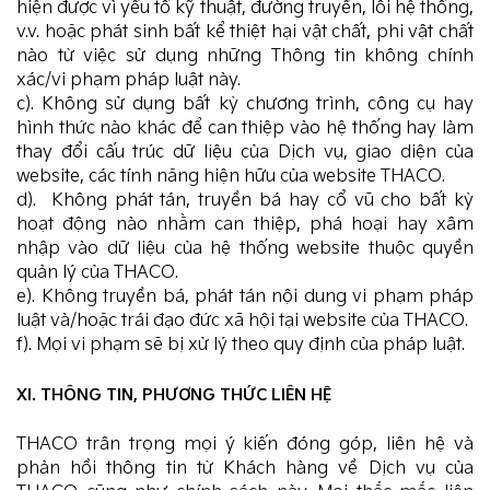
hiện được vì yếu tố kỹ thuật, đường truyền, lỗi hệ thống,
v.v. hoặc phát sinh bất kể thiệt hại vật chất, phi vật chất
nào từ việc sử dụng những Thông tin không chính
xác/vi phạm pháp luật này.
c). Không sử dụng bất kỳ chương trình, công cụ hay
hình thức nào khác để can thiệp vào hệ thống hay làm
thay đổi cấu trúc dữ liệu của Dịch vụ, giao diện của
website, các tính năng hiện hữu của website THACO.
d). Không phát tán, truyền bá hay cổ vũ cho bất kỳ
hoạt động nào nhằm can thiệp, phá hoại hay xâm
nhập vào dữ liệu của hệ thống website thuộc quyền
quản lý của THACO.
e). Không truyền bá, phát tán nội dung vi phạm pháp
luật và/hoặc trái đạo đức xã hội tại website của THACO.
f). Mọi vi phạm sẽ bị xử lý theo quy định của pháp luật.
XI. THÔNG TIN, PHƯƠNG THỨC LIÊN HỆ
THACO trân trọng mọi ý kiến đóng góp, liên hệ và
phản hồi thông tin từ Khách hàng về Dịch vụ của