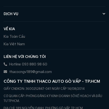
DỊCH VỤ
VỀ KIA
Kia Toàn Cầu
Kia Việt Nam
LIÊN HỆ VỚI CHÚNG TÔI
Hotline 093 880 98 60
thacocngv189@gmail.com
CÔNG TY TNHH THACO AUTO GÒ VẤP - TP.HCM
GIẤY CNĐKDN: 3600252847-041 NGÀY CẤP 14/08/2014
CƠ QUAN CẤP: PHÒNG ĐĂNG KÝ KINH DOANH SỞ KẾ HOẠCH VÀ ĐẦU
TƯ TPHCM.
ĐỊA CHỈ: 189 NGUYỄN OANH, PHƯỜNG GÒ VẤP, TP. HCM