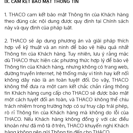
IX. CAM KẾT BẢO MẬT THÔNG TIN
1. THACO cam kết bảo mật Thông tin của Khách hàng
theo đúng các nội dung được quy định tại Chính sách
này và quy định của pháp luật.
2. THACO sẽ áp dụng phương án và giải pháp thích
hợp về kỹ thuật và an ninh để bảo vệ hiệu quả nhất
Thông tin của Khách hàng. Tuy nhiên, lưu ý rằng mặc
dù THACO thực hiện các phương thức hợp lý để bảo vệ
Thông tin của Khách hàng, nhưng không có trang web,
đường truyền Internet, hệ thống máy vi tính hay kết nối
không dây nào là an toàn tuyệt đối. Do vậy, THACO
không thể đưa ra một cam kết chắc chắn rằng thông
tin Khách hàng cung cấp cho THACO sẽ được bảo mật
một cách tuyệt đối an toàn, và THACO không thể chịu
trách nhiệm trong trường hợp có sự truy cập trái phép,
rò rỉ Thông tin của Khách hàng mà không do lỗi của
THACO. Nếu Khách hàng không đồng ý với các điều
khoản như đã mô tả ở trên, THACO khuyến nghị Khách
hàng không nên gửi Thông tin đến cho THACO