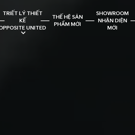
TRIẾT LÝ THIẾT
SHOWROOM
THẾ HỆ SẢN
KẾ
NHẬN DIỆN
PHẨM MỚI
OPPOSITE UNITED
MỚI