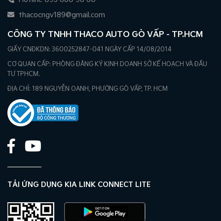
thacocngv189@gmail.com
CÔNG TY TNHH THACO AUTO GÒ VẤP - TP.HCM
GIẤY CNĐKDN: 3600252847-041 NGÀY CẤP 14/08/2014
CƠ QUAN CẤP: PHÒNG ĐĂNG KÝ KINH DOANH SỞ KẾ HOẠCH VÀ ĐẦU
TƯ TPHCM.
ĐỊA CHỈ: 189 NGUYỄN OANH, PHƯỜNG GÒ VẤP, TP. HCM
TẢI ỨNG DỤNG KIA LINK CONNECT LITE