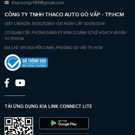
thacocngv189@gmail.com
CÔNG TY TNHH THACO AUTO GÒ VẤP - TP.HCM
GIẤY CNĐKDN: 3600252847-041 NGÀY CẤP 14/08/2014
CƠ QUAN CẤP: PHÒNG ĐĂNG KÝ KINH DOANH SỞ KẾ HOẠCH VÀ ĐẦU
TƯ TPHCM.
ĐỊA CHỈ: 189 NGUYỄN OANH, PHƯỜNG GÒ VẤP, TP. HCM
TẢI ỨNG DỤNG KIA LINK CONNECT LITE