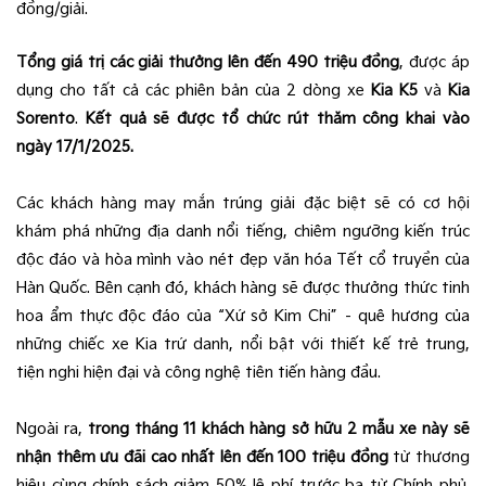
đồng/giải.
Tổng giá trị các giải thưởng lên đến 490 triệu đồng
, được áp
dụng cho tất cả các phiên bản của 2 dòng xe
Kia K5
và
Kia
Sorento
.
Kết quả sẽ được tổ chức rút thăm công khai vào
ngày 17/1/2025.
Các khách hàng may mắn trúng giải đặc biệt sẽ có cơ hội
khám phá những địa danh nổi tiếng, chiêm ngưỡng kiến trúc
độc đáo và hòa mình vào nét đẹp văn hóa Tết cổ truyền của
Hàn Quốc. Bên cạnh đó, khách hàng sẽ được thưởng thức tinh
hoa ẩm thực độc đáo của “Xứ sở Kim Chi” – quê hương của
những chiếc xe Kia trứ danh, nổi bật với thiết kế trẻ trung,
tiện nghi hiện đại và công nghệ tiên tiến hàng đầu.
Ngoài ra,
trong tháng 11 khách hàng sở hữu 2 mẫu xe này sẽ
nhận thêm ưu đãi cao nhất lên đến 100 triệu đồng
từ thương
hiệu cùng chính sách giảm 50% lệ phí trước bạ từ Chính phủ.