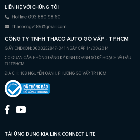
LIÊN HỆ VỚI CHÚNG TÔI
Hotline 093 880 98 60
thacocngv189@gmail.com
CÔNG TY TNHH THACO AUTO GÒ VẤP - TP.HCM
GIẤY CNĐKDN: 3600252847-041 NGÀY CẤP 14/08/2014
CƠ QUAN CẤP: PHÒNG ĐĂNG KÝ KINH DOANH SỞ KẾ HOẠCH VÀ ĐẦU
TƯ TPHCM.
ĐỊA CHỈ: 189 NGUYỄN OANH, PHƯỜNG GÒ VẤP, TP. HCM
TẢI ỨNG DỤNG KIA LINK CONNECT LITE