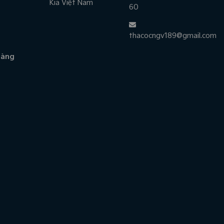
Kia Việt Nam
60
thacocngv189@gmail.com
hàng