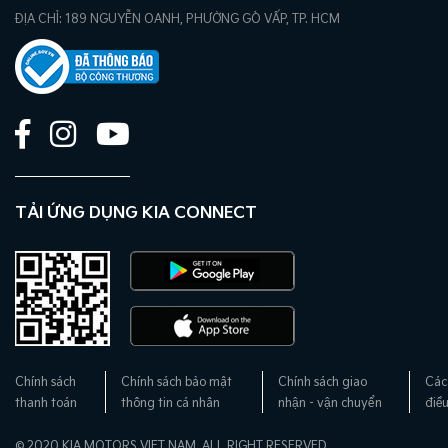
ĐỊA CHỈ: 189 NGUYỄN OANH, PHƯỜNG GÒ VẤP, TP. HCM
TẢI ỨNG DỤNG KIA CONNECT
Chính sách
Chính sách bảo mật
Chính sách giao
Các
thanh toán
thông tin cá nhân
nhận - vận chuyển
điề
© 2020 KIA MOTORS VIET NAM. ALL RIGHT RESERVED.