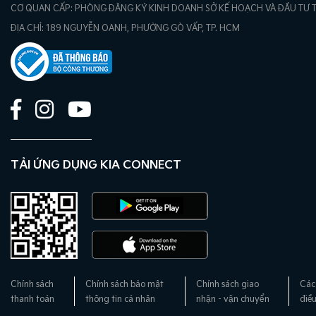
CƠ QUAN CẤP: PHÒNG ĐĂNG KÝ KINH DOANH SỞ KẾ HOẠCH VÀ ĐẦU TƯ 
ĐỊA CHỈ: 189 NGUYỄN OANH, PHƯỜNG GÒ VẤP, TP. HCM
TẢI ỨNG DỤNG KIA CONNECT
Chính sách
Chính sách bảo mật
Chính sách giao
Các
thanh toán
thông tin cá nhân
nhận - vận chuyển
điề