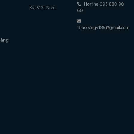
Hotline 093 880 98
Kia Việt Nam
60
thacocngv189@gmail.com
hàng