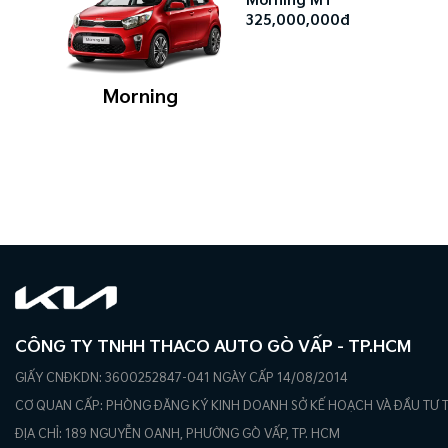
Morning MT
325,000,000đ
Morning
CÔNG TY TNHH THACO AUTO GÒ VẤP - TP.HCM
GIẤY CNĐKDN: 3600252847-041 NGÀY CẤP 14/08/2014
CƠ QUAN CẤP: PHÒNG ĐĂNG KÝ KINH DOANH SỞ KẾ HOẠCH VÀ ĐẦU TƯ 
ĐỊA CHỈ: 189 NGUYỄN OANH, PHƯỜNG GÒ VẤP, TP. HCM