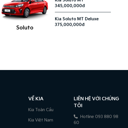
Kia Soluto MT
345,000,000đ
Kia Soluto MT Deluxe
375,000,000đ
Soluto
VỀ KIA
LIÊN HỆ VỚI CHÚNG
TÔI
Kia Toàn Cầu
Hotline 093 880 98
Kia Việt Nam
60