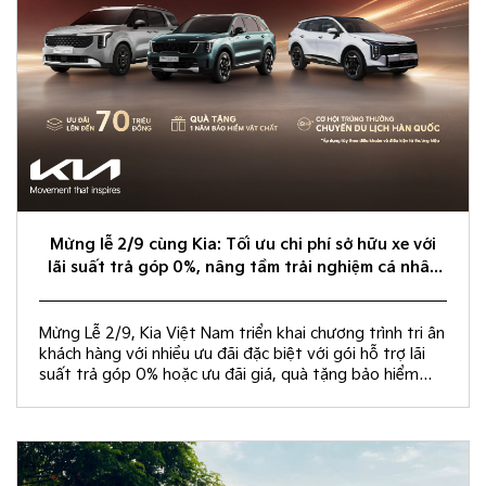
Mừng lễ 2/9 cùng Kia: Tối ưu chi phí sở hữu xe với
lãi suất trả góp 0%, nâng tầm trải nghiệm cá nhân
hóa
Mừng Lễ 2/9, Kia Việt Nam triển khai chương trình tri ân
khách hàng với nhiều ưu đãi đặc biệt với gói hỗ trợ lãi
suất trả góp 0% hoặc ưu đãi giá, quà tặng bảo hiểm
vật chất và rút thăm trúng thưởng chuyến du lịch Hàn
Quốc.