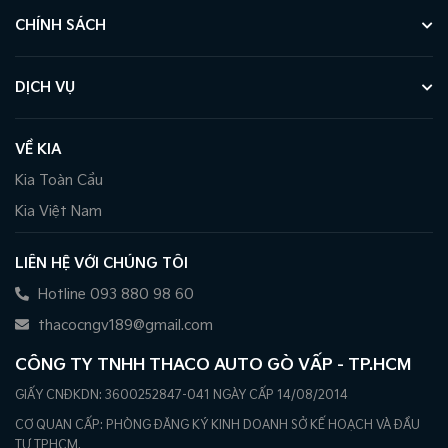
CHÍNH SÁCH
DỊCH VỤ
VỀ KIA
Kia Toàn Cầu
Kia Việt Nam
LIÊN HỆ VỚI CHÚNG TÔI
Hotline 093 880 98 60
thacocngv189@gmail.com
CÔNG TY TNHH THACO AUTO GÒ VẤP - TP.HCM
GIẤY CNĐKDN: 3600252847-041 NGÀY CẤP 14/08/2014
CƠ QUAN CẤP: PHÒNG ĐĂNG KÝ KINH DOANH SỞ KẾ HOẠCH VÀ ĐẦU
TƯ TPHCM.