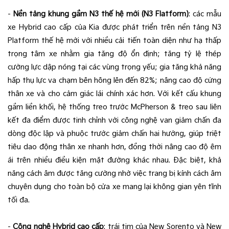
-
Nền tảng khung gầm N3 thế hệ mới (N3 Flatform)
: các mẫu
xe Hybrid cao cấp của Kia được phát triển trên nền tảng N3
Platform thế hệ mới với nhiều cải tiến toàn diện như hạ thấp
trọng tâm xe nhằm gia tăng độ ổn định; tăng tỷ lệ thép
cường lực dập nóng tại các vùng trọng yếu; gia tăng khả năng
hấp thụ lực va chạm bên hông lên đến 82%; nâng cao độ cứng
thân xe và cho cảm giác lái chính xác hơn. Với kết cấu khung
gầm liền khối, hệ thống treo trước McPherson & treo sau liên
kết đa điểm được tinh chỉnh với công nghệ van giảm chấn đa
dòng độc lập và phuộc trước giảm chấn hai hướng, giúp triệt
tiêu dao động thân xe nhanh hơn, đồng thời nâng cao độ êm
ái trên nhiều điều kiện mặt đường khác nhau. Đặc biệt, khả
năng cách âm được tăng cường nhờ việc trang bị kính cách âm
chuyên dụng cho toàn bộ cửa xe mang lại không gian yên tĩnh
tối đa.
-
Công nghệ Hybrid cao cấp
: trái tim của New Sorento và New