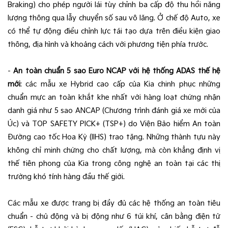
Braking) cho phép người lái tùy chỉnh ba cấp độ thu hồi năng
lượng thông qua lẫy chuyển số sau vô lăng. Ở chế độ Auto, xe
có thể tự động điều chỉnh lực tái tạo dựa trên điều kiện giao
thông, địa hình và khoảng cách với phương tiện phía trước.
-
An toàn chuẩn 5 sao Euro NCAP với hệ thống ADAS thế hệ
mới
: các mẫu xe Hybrid cao cấp của Kia chinh phục những
chuẩn mực an toàn khắt khe nhất với hàng loạt chứng nhận
danh giá như 5 sao ANCAP (Chương trình đánh giá xe mới của
Úc) và TOP SAFETY PICK+ (TSP+) do Viện Bảo hiểm An toàn
Đường cao tốc Hoa Kỳ (IIHS) trao tặng. Những thành tựu này
không chỉ minh chứng cho chất lượng, mà còn khẳng định vị
thế tiên phong của Kia trong công nghệ an toàn tại các thị
trường khó tính hàng đầu thế giới.
Các mẫu xe được trang bị đầy đủ các hệ thống an toàn tiêu
chuẩn - chủ động và bị động như 6 túi khí, cân bằng điện tử