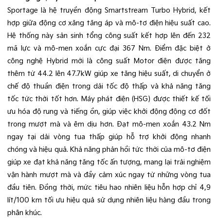
Sportage là hệ truyền động Smartstream Turbo Hybrid, kết
hợp giữa động cơ xăng tăng áp và mô-tơ điện hiệu suất cao.
Hệ thống này sản sinh tổng công suất kết hợp lên đến 232
mã lực và mô-men xoắn cực đại 367 Nm. Điểm đặc biệt ở
công nghệ Hybrid mới là công suất Motor điện được tăng
thêm từ 44.2 lên 47.7kW giúp xe tăng hiệu suất, di chuyển ở
chế độ thuần điện trong dải tốc độ thấp và khả năng tăng
tốc tức thời tốt hơn. Máy phát điện (HSG) được thiết kế tối
ưu hóa độ rung và tiếng ồn, giúp việc khởi động động cơ đốt
trong mượt mà và êm dịu hơn. Đạt mô-men xoắn 43.2 Nm
ngay tại dải vòng tua thấp giúp hỗ trợ khởi động nhanh
chóng và hiệu quả. Khả năng phản hồi tức thời của mô-tơ điện
giúp xe đạt khả năng tăng tốc ấn tượng, mang lại trải nghiệm
vận hành mượt mà và đầy cảm xúc ngay từ những vòng tua
đầu tiên. Đồng thời, mức tiêu hao nhiên liệu hỗn hợp chỉ 4,9
lít/100 km tối ưu hiệu quả sử dụng nhiên liệu hàng đầu trong
phân khúc.