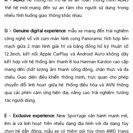
A – ADAS
: hệ thống hỗ trợ lái xe an toàn thông minh ADAS
thế hệ mới mang đến sự an tâm cho người sử dụng trong
nhiều tình huống giao thông khác nhau.
G – Genuine digital experience
: mẫu xe mang đến trải nghiệm
công nghệ số với cụm màn hình cong Panoramic tích hợp liền
mạch giữa 2 màn hình giải trí và bảng đồng hồ kỹ thuật số
12.3inch, kết nối Apple CarPlay và Android Auto không dây
kết hợp với hệ thống âm thanh 8 loa Harman Kardon cao cấp
mang đến chất lượng âm thanh sống động, chân thực và đa
chiều. Giao diện điều khiển thông minh, trực quan cho phép
chuyển đổi linh hoạt giữa hệ thống điều hòa và AVN thông
qua các phím cảm ứng hiện đại, nâng cao trải nghiệm tương
tác người dùng.
E – Exclusive experience
: New Sportage vận hành mạnh mẽ,
êm ái và linh hoạt trên nhiều dạng địa hình với đa dạng tùy
chọn hệ dẫn động; mẫu xe có thêm gói tùy chọn AWD trang