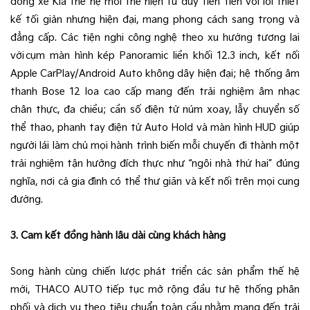
dòng xe Kia thế hệ mới thể hiện tư duy tiên tiến với lối thiết
kế tối giản nhưng hiện đại, mang phong cách sang trọng và
đẳng cấp. Các tiện nghi công nghệ theo xu hướng tương lai
với cụm màn hình kép Panoramic liền khối 12.3 inch, kết nối
Apple CarPlay/Android Auto không dây hiện đại; hệ thống âm
thanh Bose 12 loa cao cấp mang đến trải nghiệm âm nhạc
chân thực, đa chiều; cần số điện tử núm xoay, lẫy chuyển số
thể thao, phanh tay điện tử Auto Hold và màn hình HUD giúp
người lái làm chủ mọi hành trình biến mỗi chuyến đi thành một
trải nghiệm tận hưởng đích thực như “ngôi nhà thứ hai” đúng
nghĩa, nơi cả gia đình có thể thư giãn và kết nối trên mọi cung
đường.
3. Cam kết đồng hành lâu dài cùng khách hàng
Song hành cùng chiến lược phát triển các sản phẩm thế hệ
mới, THACO AUTO tiếp tục mở rộng đầu tư hệ thống phân
phối và dịch vụ theo tiêu chuẩn toàn cầu nhằm mang đến trải