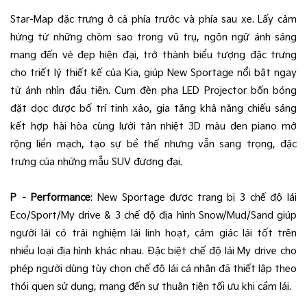
Star-Map đặc trưng ở cả phía trước và phía sau xe. Lấy cảm
hứng từ những chòm sao trong vũ trụ, ngôn ngữ ánh sáng
mang đến vẻ đẹp hiện đại, trở thành biểu tượng đặc trưng
cho triết lý thiết kế của Kia, giúp New Sportage nổi bật ngay
từ ánh nhìn đầu tiên. Cụm đèn pha LED Projector bốn bóng
đặt dọc được bố trí tinh xảo, gia tăng khả năng chiếu sáng
kết hợp hài hòa cùng lưới tản nhiệt 3D màu đen piano mở
rộng liền mạch, tạo sự bề thế nhưng vẫn sang trọng, đặc
trưng của những mẫu SUV đương đại.
P – Performance
: New Sportage được trang bị 3 chế độ lái
Eco/Sport/My drive & 3 chế độ địa hình Snow/Mud/Sand giúp
người lái có trải nghiệm lái linh hoạt, cảm giác lái tốt trên
nhiều loại địa hình khác nhau. Đặc biệt chế độ lái My drive cho
phép người dùng tùy chọn chế độ lái cá nhân đã thiết lập theo
thói quen sử dụng, mang đến sự thuận tiện tối ưu khi cầm lái.