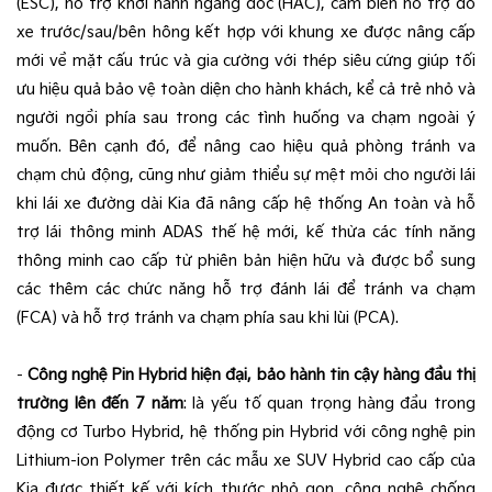
(ESC), hỗ trợ khởi hành ngang dốc (HAC), cảm biến hỗ trợ đỗ
xe trước/sau/bên hông kết hợp với khung xe được nâng cấp
mới về mặt cấu trúc và gia cường với thép siêu cứng giúp tối
ưu hiệu quả bảo vệ toàn diện cho hành khách, kể cả trẻ nhỏ và
người ngồi phía sau trong các tình huống va chạm ngoài ý
muốn. Bên cạnh đó, để nâng cao hiệu quả phòng tránh va
chạm chủ động, cũng như giảm thiểu sự mệt mỏi cho người lái
khi lái xe đường dài Kia đã nâng cấp hệ thống An toàn và hỗ
trợ lái thông minh ADAS thế hệ mới, kế thừa các tính năng
thông minh cao cấp từ phiên bản hiện hữu và được bổ sung
các thêm các chức năng hỗ trợ đánh lái để tránh va chạm
(FCA) và hỗ trợ tránh va chạm phía sau khi lùi (PCA).
-
Công nghệ Pin Hybrid hiện đại, bảo hành tin cậy hàng đầu thị
trường lên đến 7 năm
: là yếu tố quan trọng hàng đầu trong
động cơ Turbo Hybrid, hệ thống pin Hybrid với công nghệ pin
Lithium-ion Polymer trên các mẫu xe SUV Hybrid cao cấp của
Kia được thiết kế với kích thước nhỏ gọn, công nghệ chống