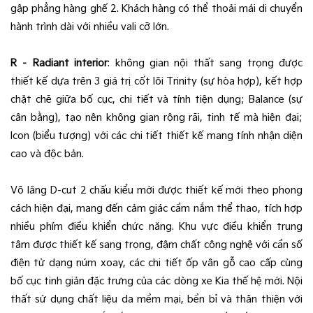
gập phẳng hàng ghế 2. Khách hàng có thể thoải mái di chuyển
hành trình dài với nhiều vali cỡ lớn.
R – Radiant interior
: không gian nội thất sang trọng được
thiết kế dựa trên 3 giá trị cốt lõi Trinity (sự hòa hợp), kết hợp
chặt chẽ giữa bố cục, chi tiết và tính tiện dụng; Balance (sự
cân bằng), tạo nên không gian rộng rãi, tinh tế mà hiện đại;
Icon (biểu tượng) với các chi tiết thiết kế mang tính nhận diện
cao và độc bản.
Vô lăng D-cut 2 chấu kiểu mới được thiết kế mới theo phong
cách hiện đại, mang đến cảm giác cầm nắm thể thao, tích hợp
nhiều phím điều khiển chức năng. Khu vực điều khiển trung
tâm được thiết kế sang trọng, đậm chất công nghệ với cần số
điện tử dạng núm xoay, các chi tiết ốp vân gỗ cao cấp cùng
bố cục tinh giản đặc trưng của các dòng xe Kia thế hệ mới. Nội
thất sử dụng chất liệu da mềm mại, bền bỉ và thân thiện với