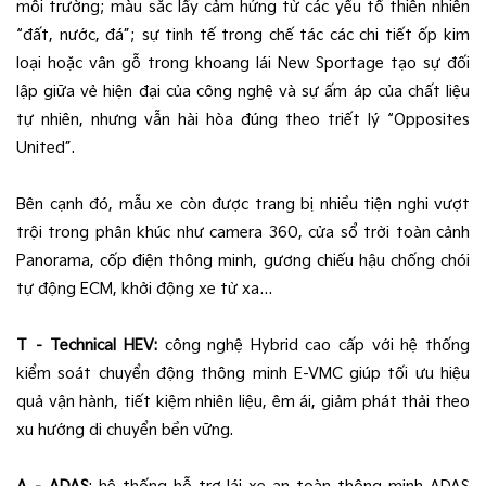
môi trường; màu sắc lấy cảm hứng từ các yếu tố thiên nhiên
“đất, nước, đá”; sự tinh tế trong chế tác các chi tiết ốp kim
loại hoặc vân gỗ trong khoang lái New Sportage tạo sự đối
lập giữa vẻ hiện đại của công nghệ và sự ấm áp của chất liệu
tự nhiên, nhưng vẫn hài hòa đúng theo triết lý “Opposites
United”.
Bên cạnh đó, mẫu xe còn được trang bị nhiều tiện nghi vượt
trội trong phân khúc như camera 360, cửa sổ trời toàn cảnh
Panorama, cốp điện thông minh, gương chiếu hậu chống chói
tự động ECM, khởi động xe từ xa…
T – Technical HEV:
công nghệ Hybrid cao cấp với hệ thống
kiểm soát chuyển động thông minh E-VMC giúp tối ưu hiệu
quả vận hành, tiết kiệm nhiên liệu, êm ái, giảm phát thải theo
xu hướng di chuyển bền vững.