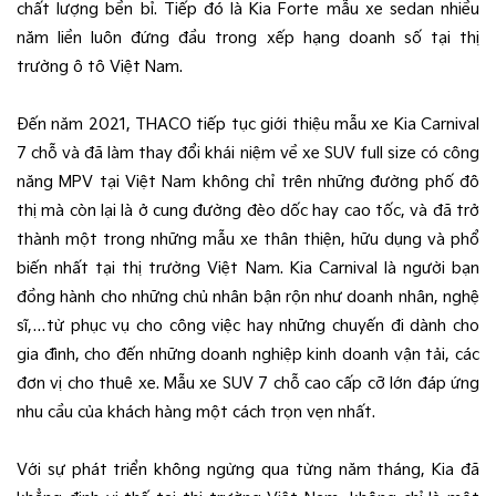
chất lượng bền bỉ. Tiếp đó là Kia Forte mẫu xe sedan nhiều
năm liền luôn đứng đầu trong xếp hạng doanh số tại thị
trường ô tô Việt Nam.
Đến năm 2021, THACO tiếp tục giới thiệu mẫu xe Kia Carnival
7 chỗ và đã làm thay đổi khái niệm về xe SUV full size có công
năng MPV tại Việt Nam không chỉ trên những đường phố đô
thị mà còn lại là ở cung đường đèo dốc hay cao tốc, và đã trở
thành một trong những mẫu xe thân thiện, hữu dụng và phổ
biến nhất tại thị trường Việt Nam. Kia Carnival là người bạn
đồng hành cho những chủ nhân bận rộn như doanh nhân, nghệ
sĩ,…từ phục vụ cho công việc hay những chuyến đi dành cho
gia đình, cho đến những doanh nghiệp kinh doanh vận tải, các
đơn vị cho thuê xe. Mẫu xe SUV 7 chỗ cao cấp cỡ lớn đáp ứng
nhu cầu của khách hàng một cách trọn vẹn nhất.
Với sự phát triển không ngừng qua từng năm tháng, Kia đã