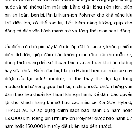
nước và hệ thống làm mát pin bằng chất lỏng tiên tiến, giúp
pin an toàn, bền bỉ. Pin Lithium-ion Polymer cho khả năng lưu
trữ điện lớn, có thể sạc lại, tiết kiệm năng lượng, giúp cho
động cơ điện vận hành mạnh mẽ và tăng thời gian hoạt động.
Ưu điểm của bộ pin này là được lắp đặt ở sàn xe, không chiếm
diện tích lớn, giúp đảm bảo không gian rộng rãi cho mẫu xe,
đồng thời mang đến sự thuận thiện và an toàn khi bảo dưỡng
hay sửa chữa. Điểm đặc biệt là pin Hybrid trên các mẫu xe này
được cấu tạo với 9 module, có thể thay thế độc lập từng
module khi hư hỏng giúp tiết kiệm chi phí sửa chữa nhưng vẫn
đảm bảo tiêu chuẩn kỹ thuật khi vận hành. Để đảm bảo quyền
lợi cho khách hàng khi sở hữu các mẫu xe Kia SUV Hybrid,
THACO AUTO áp dụng chính sách bảo hành 05 năm hoặc
150.000 km. Riêng pin Lithium-ion Polymer được bảo hành 07
năm hoặc 150.000 km (tùy điều kiện nào đến trước).