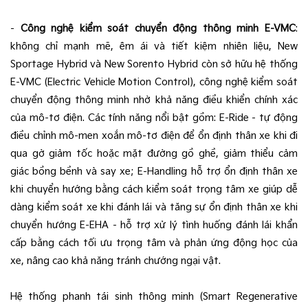
-
Công nghệ kiểm soát chuyển động thông minh E-VMC
:
không chỉ mạnh mẽ, êm ái và tiết kiệm nhiên liệu, New
Sportage Hybrid và New Sorento Hybrid còn sở hữu hệ thống
E-VMC (Electric Vehicle Motion Control), công nghệ kiểm soát
chuyển động thông minh nhờ khả năng điều khiển chính xác
của mô-tơ điện. Các tính năng nổi bật gồm: E-Ride - tự động
điều chỉnh mô-men xoắn mô-tơ điện để ổn định thân xe khi đi
qua gờ giảm tốc hoặc mặt đường gồ ghề, giảm thiểu cảm
giác bồng bềnh và say xe; E-Handling hỗ trợ ổn định thân xe
khi chuyển hướng bằng cách kiểm soát trọng tâm xe giúp dễ
dàng kiểm soát xe khi đánh lái và tăng sự ổn định thân xe khi
chuyển hướng E-EHA - hỗ trợ xử lý tình huống đánh lái khẩn
cấp bằng cách tối ưu trọng tâm và phản ứng động học của
xe, nâng cao khả năng tránh chướng ngại vật.
Hệ thống phanh tái sinh thông minh (Smart Regenerative